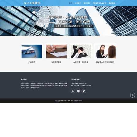
新北市台元當舖
推薦讓您開著愛車做生意.還可
以運用資金週轉
銀行不理你、親友不借你、家人遠離你？台北專業融
資借款當舖來幫幫你，我們公司成立以來， 擁有豐富
貸款經驗，以專業、負責、真誠、禮貌的態度服務每
一位客戶，推薦
支票借款
手續簡便，放款迅速，銀行
式經營，借款有保障，是大家的現金救急站，您資金
週轉的好地方。