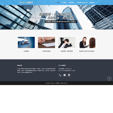
新北市台元當舖
當舖在辦理支票融資業務時優
先支持對象
本公司
支票借款
撥款快，額度高，誠信經營，免押
保，輕鬆票貼沒煩惱。值得一提的是，當舖在辦理支
票融資業務時，在總益控制的基礎上做到“四個優
先”，支持，即:一是優先支持那些支票借款業務較廣
泛，貼現業務位大的地區和當舖;二是優先支持跨省、
區、市的貼現和再貼現，三是優先支持符合國家産業
政策且信用較好的支票借錢業務;四是優先支持票貼和