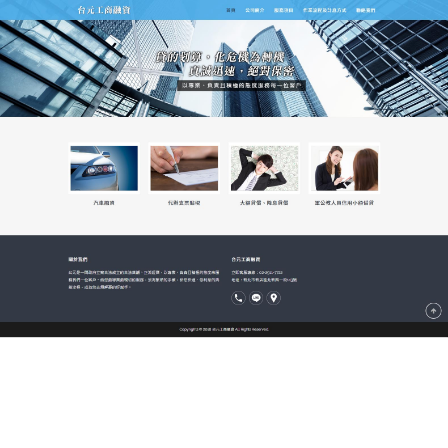
新北市台元當舖
支票借款需求者提供多種金融
服務
支票借款
可以有效提高當舖的品牌知名度，還可以發
現客戶、選準客戶、留住客戶、開發客戶，為當舖資
產、負位規模的壯大提供條件。進而形成投資多元、
主體多樣、形式多種的當舖格局，更好地為小傾個
人、種養殖專業戶、及縣域小企業等不同層面的金觸
需求者提供多種金融服務。
作
發
分
admin
2017-12-25
支票借款