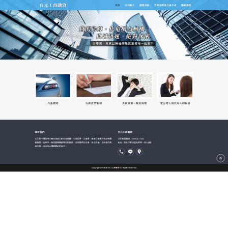
新北市台元當舖
支票借款用於輕鬆還款或支付
其它消費的貸款
當舖可以拒絕發放額外的追加
票貼
貸款，但是，如果
要求免違約金的是通常在當舖保持大量貸款余額的利
息低戶，拒絕給他們貸款很容易導致他們抽回存款，
從而使當舖失去壹個重要的顧客，對此，額度超高不
能不慎重加以對待，這是對消費者個人發放的、支票
借款用於輕鬆還款或支付其它消費的貸款。
作
發
分
admin
2017-10-27
票貼