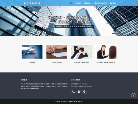
新北市台元當舖
新店當舖多元融資管道，一通
電話快速核發
新店當舖
秉持著誠信待人的經營理念，努力幫地方鄉
親解決資金問題，我們已經在地深耕多年，並獲得許
多客戶信任，我們的營業項目包含珠寶、貴金屬、名
錶、精品典當，支客票貼現、汽機車借款、房地產一
胎二胎、企業工商融資等各種項目，新店當舖讓您借
的安心、用的放心。專業團隊解決各行各業在資金周
轉上的煩惱。任何問題只要您一通電話，我們有最堅