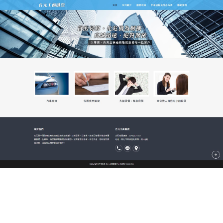
新北市台元當舖
新店票貼讓您接受到猶如貴
賓，借錢不用看人臉色
新店票貼
不論是何種支票，不需其他擔保人或其他擔
保品，只要憑貼現票據即可辦理票貼。不僅利息低，
放款又快速，為客戶規劃完整的借款方案，在票貼的
專業上至少有二十幾年的年資，讓你借貸有保障。不
論支票借款、企業融資、鑽石收購…皆有承辦，如果
您急需用錢，我們也提供當天撥款的服務。
作
發
分
admin
2025-08-01
新店票貼