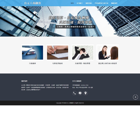
新北市台元當舖
支票借款不收手續費也沒有違
約金問題，隨借隨還無負擔
專業融資借款當舖以誠信理念服務客戶、關心客戶、
愛護客戶，為客戶解决問題，是您資金周轉的好地
方，
支票借款
手續簡單方便，稽覈撥款快速，依據個
人工作、薪水及各項負債授信條件不同，而有所差
异，快速審核放款，信用暇疵亦可辦理，若您的票據
為非法及惡意票據，我們將會拒絕您的貼現申請。
作
發
分
admin
2023-08-29
支票借款