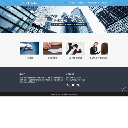
新北市台元當舖
支票借款能給您最即時的資金
紓困，成為解決問題的好幫手
專業融資借款當舖秉持著以鄉民紓困、助人為樂為經
營理念，來服務每位客戶，銀行式經營讓您可安心辦
理給您合法迅速、便利簡單、安心低息的
支票借款
流
程，不限制票種，提供中小企業一定數量的遠期票
據，以預扣利息的方法買入票據，而利息一般會依據
發票人、行業別等因素決定。
作
發
分
admin
2022-07-21
支票借款