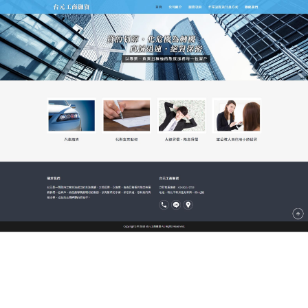
新北市台元當舖
作者:
admin
在經濟活動當舖處理票貼業務
在信譽關系不一樣
票貼
提出請求人欲在經濟活動當舖處理貼現業務，必
備以下基本條件:現的信譽關系不一樣。票貼貸款表現
出來的是當舖與持票人、出票人、承兌人及背書人之